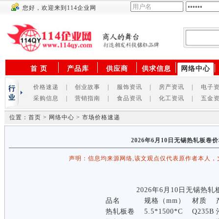
您好，欢迎来到114企业网
供应商
首 页
产品库
供应商
供求信息
网络中心
价格速递
|
创业故事
|
服饰资讯
|
房产资讯
|
电子
采购信息
|
营销指南
|
食品资讯
|
化工资讯
|
五金
位置：首页 > 网络中心 > 市场价格速递
2026年6月10日无锡热轧板卷
声明：信息均来源网络,该文观点仅代表原作者本人，
2026年6月10日无锡热
品名
规格（mm）
材质
热轧板卷
5.5*1500*C
Q235B