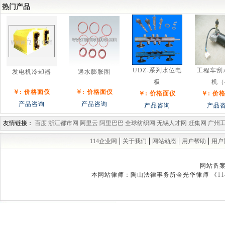
热门产品
UDZ-系列水位电
工程车刮
发电机冷却器
遇水膨胀圈
极
机（
￥: 价格面仪
￥: 价格面仪
￥: 价格面仪
￥: 价
产品咨询
产品咨询
产品咨询
产品
友情链接：
百度
浙江都市网
阿里云
阿里巴巴
全球纺织网
无锡人才网
赶集网
广州
|
|
|
|
114企业网
关于我们
网站动态
用户帮助
用户
网站备
本网站律师：陶山法律事务所金光华律师 《
1